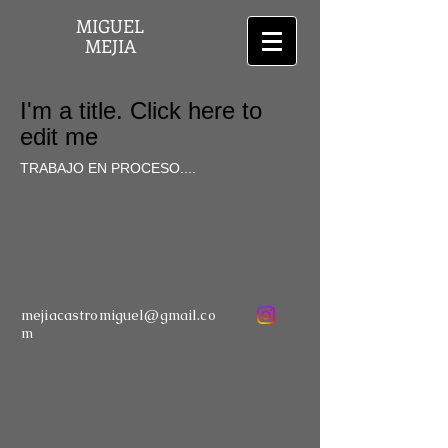
MIGUEL
MEJIA
I'm a title. Click here to
edit me
TRABAJO EN PROCESO....
mejiacastromiguel@gmail.co
m