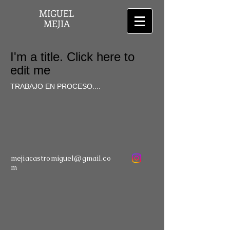
MIGUEL
MEJIA
I'm a title. Click here to
edit me
TRABAJO EN PROCESO....
mejiacastromiguel@gmail.co
m