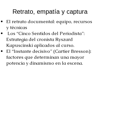
Retrato, empatía y captura
El retrato documental: equipo, recursos
y técnicas
Los “Cinco Sentidos del Periodista”:
Estrategia del cronista Ryszard
Kapuscinski aplicados al curso.
El “Instante decisivo” (Cartier Bresson):
factores que determinan una mayor
potencia y dinamismo en la escena.
Edición gráfica y proyectos
Edición gráfica: selección, seriación y
narrativa.
Elaboración de un proyecto documental
por escrito.