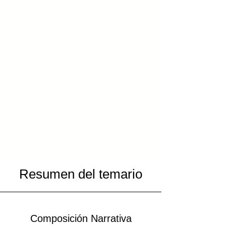
E
s periodista graduado en la Pontificia Universidad
Católica del Perú. Ha publicado tres libros
memorables: «El dolor del Retorno» (2017), «Cirugía
antes de nacer» (2020) y «Qoyllurit’i, los hijos de la
montaña sagrada» (2021). Laboró en medios
importantes:
Caretas, Perú 21, Correo y La República.
Es editor Senior en Apu Editorial. Ha sido docente en
el Instituto Toulouse Lautrec y el Instituto Peruano de
Arte y Diseño. Su obra ha sido expuesta galerías
importantes de Perú, España, China y Chile. Ha
recibido premios internacionales. Es docente de
fotografía documental en el Instituto Peruano de Arte
y Diseño (IPAD).
Resumen del temario
Composición Narrativa