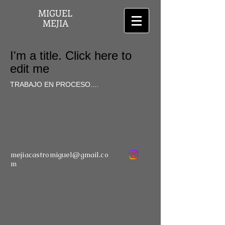
MIGUEL
MEJIA
I'm a title. Click here to
edit me
TRABAJO EN PROCESO....
mejiacastromiguel@gmail.co
m