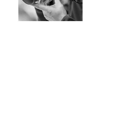
Miguel Mejía Castro
Es periodista graduado en la Pontificia
Universidad Católica del Perú. Ha
publicado tres libros memorables: «El
dolor del Retorno» (2017), «Cirugía
antes de nacer» (2020) y «Qoyllurit’i,
los hijos de la montaña sagrada»
(2021). Laboró en medios importantes:
Caretas, Perú 21, Correo y La República.
Es editor Senior en Apu Editorial. Ha
sido docente en el Instituto Toulouse
Lautrec y el Instituto Peruano de Arte
y Diseño. Su obra ha sido expuesta
galerías importantes de Perú, España,
China y Chile. Ha recibido premios
internacionales.