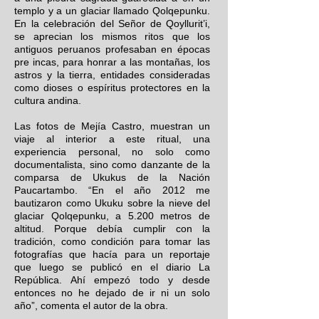
templo y a un glaciar llamado Qolqepunku.
En la celebración del Señor de Qoyllurit’i,
se aprecian los mismos ritos que los
antiguos peruanos profesaban en épocas
pre incas, para honrar a las montañas, los
astros y la tierra, entidades consideradas
como dioses o espíritus protectores en la
cultura andina.
Las fotos de Mejía Castro, muestran un
viaje al interior a este ritual, una
experiencia personal, no solo como
documentalista, sino como danzante de la
comparsa de Ukukus de la Nación
Paucartambo. “En el año 2012 me
bautizaron como Ukuku sobre la nieve del
glaciar Qolqepunku, a 5.200 metros de
altitud. Porque debía cumplir con la
tradición, como condición para tomar las
fotografías que hacía para un reportaje
que luego se publicó en el diario La
República. Ahí empezó todo y desde
entonces no he dejado de ir ni un solo
año”, comenta el autor de la obra.​