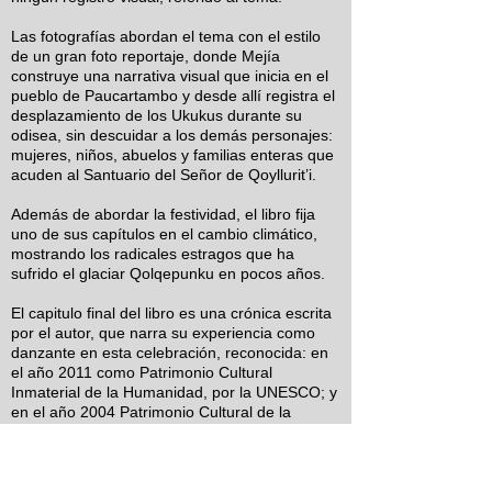
Las fotografías abordan el tema con el estilo
de un gran foto reportaje, donde Mejía
construye una narrativa visual que inicia en el
pueblo de Paucartambo y desde allí registra el
desplazamiento de los Ukukus durante su
odisea, sin descuidar a los demás personajes:
mujeres, niños, abuelos y familias enteras que
acuden al Santuario del Señor de Qoyllurit’i.
Además de abordar la festividad, el libro fija
uno de sus capítulos en el cambio climático,
mostrando los radicales estragos que ha
sufrido el glaciar Qolqepunku en pocos años.
El capitulo final del libro es una crónica escrita
por el autor, que narra su experiencia como
danzante en esta celebración, reconocida: en
el año 2011 como Patrimonio Cultural
Inmaterial de la Humanidad, por la UNESCO; y
en el año 2004 Patrimonio Cultural de la
Nación por el Estado peruano. Además, Mejía
Castro desarrolla un artículo sobre el impacto
del calentamiento global en los nevados de
Cusco y una breve, pero minuciosa