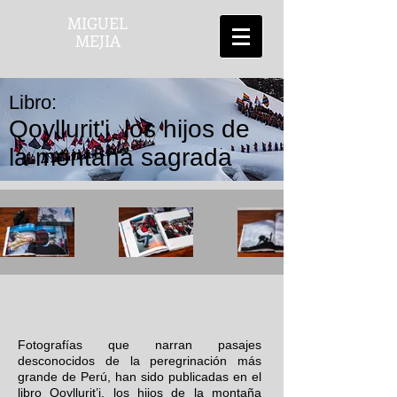
MIGUEL
MEJIA
Libro:
Qoyllurit'i, los hijos de
la montaña sagrada
Fotografías que narran pasajes
desconocidos de la peregrinación más
grande de Perú, han sido publicadas en el
libro Qoyllurit’i, los hijos de la montaña